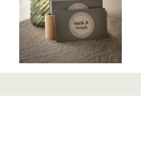
Adres
Contact
Bedrijfsgegevens
Breewei
© 2025 Smûk &
06-42246304
12
Smaak
8406 EE
info@smukensmaak.nl
KVK: 97736171
Tijnje