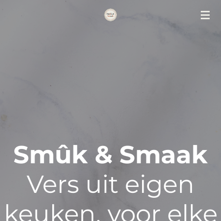
Ga
direct
naar
de
hoofdinhoud
Smûk & Smaak
Vers uit eigen
keuken, voor elke