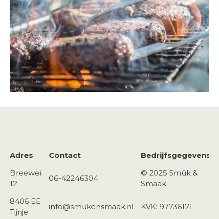
Adres
Contact
Bedrijfsgegevens
Breewei
© 2025 Smûk &
06-42246304
12
Smaak
8406 EE
info@smukensmaak.nl
KVK: 97736171
Tijnje