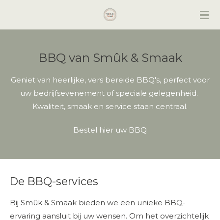
Ga
direct
naar
de
BBQ van Smûk & Smaak
hoofdinhoud
Geniet van heerlijke, vers bereide BBQ's, perfect voor
uw bedrijfsevenement of speciale gelegenheid.
Kwaliteit, smaak en service staan centraal.
Bestel hier uw BBQ
De BBQ-services
Bij Smûk & Smaak bieden we een unieke BBQ-
ervaring aansluit bij uw wensen. Om het overzichtelijk